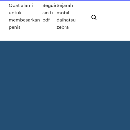
Obat alami
Seguir
Sejarah
untuk
sin ti
mobil
membesarkan
pdf
daihatsu
penis
zebra