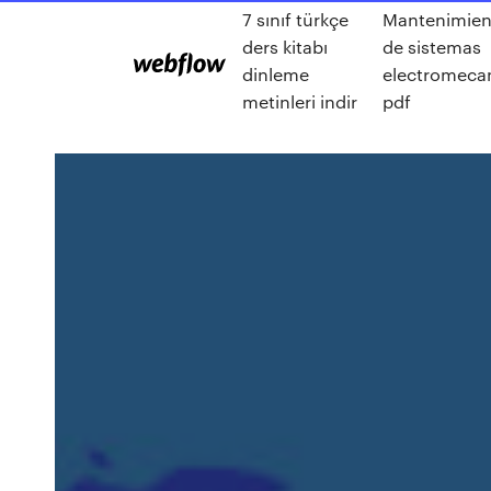
7 sınıf türkçe
Mantenimien
ders kitabı
de sistemas
dinleme
electromeca
metinleri indir
pdf