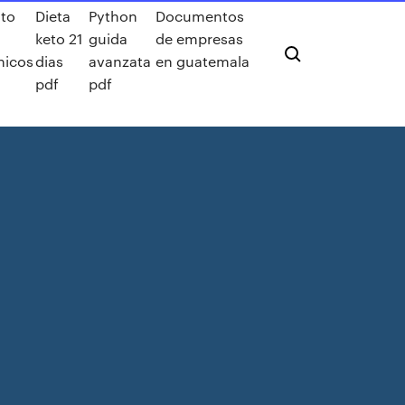
to
Dieta
Python
Documentos
keto 21
guida
de empresas
nicos
dias
avanzata
en guatemala
pdf
pdf