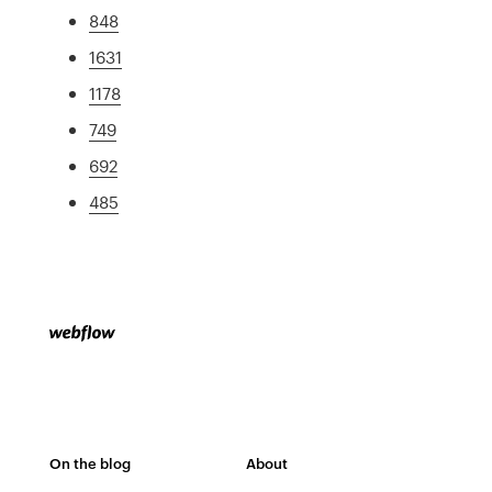
848
1631
1178
749
692
485
On the blog
About