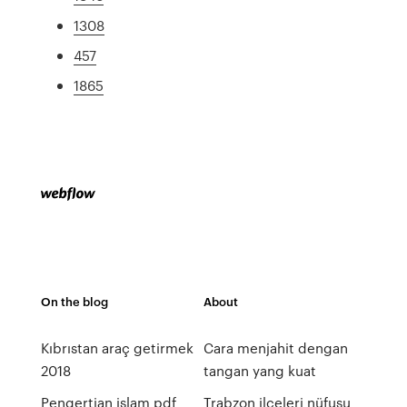
1308
457
1865
On the blog
About
Kıbrıstan araç getirmek
Cara menjahit dengan
2018
tangan yang kuat
Pengertian islam pdf
Trabzon ilçeleri nüfusu