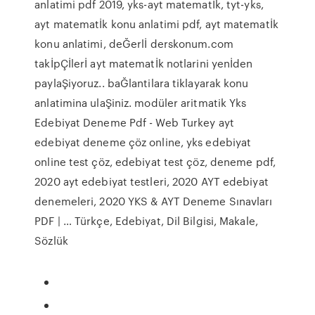
anlatimi pdf 2019, yks-ayt matematİk, tyt-yks,
ayt matematİk konu anlatimi pdf, ayt matematİk
konu anlatimi, deĞerlİ derskonum.com
takİpÇİlerİ ayt matematİk notlarini yenİden
paylaŞiyoruz.. baĞlantilara tiklayarak konu
anlatimina ulaŞiniz. modüler aritmatik Yks
Edebiyat Deneme Pdf - Web Turkey ayt
edebiyat deneme çöz online, yks edebiyat
online test çöz, edebiyat test çöz, deneme pdf,
2020 ayt edebiyat testleri, 2020 AYT edebiyat
denemeleri, 2020 YKS & AYT Deneme Sınavları
PDF | … Türkçe, Edebiyat, Dil Bilgisi, Makale,
Sözlük