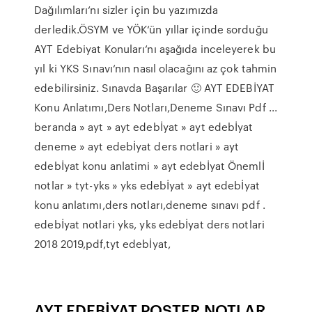
Dağılımları‘nı sizler için bu yazımızda
derledik.ÖSYM ve YÖK‘ün yıllar içinde sorduğu
AYT Edebiyat Konuları‘nı aşağıda inceleyerek bu
yıl ki YKS Sınavı‘nın nasıl olacağını az çok tahmin
edebilirsiniz. Sınavda Başarılar 🙂 AYT EDEBİYAT
Konu Anlatımı,Ders Notları,Deneme Sınavı Pdf ...
beranda » ayt » ayt edebİyat » ayt edebİyat
deneme » ayt edebİyat ders notlari » ayt
edebİyat konu anlatimi » ayt edebİyat Önemlİ
notlar » tyt-yks » yks edebİyat » ayt edebİyat
konu anlatımı,ders notları,deneme sınavı pdf .
edebİyat notlari yks, yks edebİyat ders notlari
2018 2019,pdf,tyt edebİyat,
AYT EDEBİYAT POSTER NOTLAR